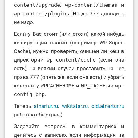
content/upgrade
,
wp-content/themes
и
wp-content/plugins
. Но до 777 доводить
не надо.
Если у Вас стоит (или стоял) какой-нибудь
кеширующий плагин (например WP-Super-
Cache), нужно проверить, очищен ли кеш в
директории
wp-content/cache
(если она
есть), на всякий случай проставить на нее
права 777 (опять же, если она есть) и убрать
константу
WPCACHEHOME
и
WP_CACHE
из
wp-
config.php
.
Теперь
atnartur.ru
,
wikitatar.ru
,
old.atnartur.ru
работают быстрее:)
Задавайте вопросы в комментариях и
делитесь с записью, если информация из